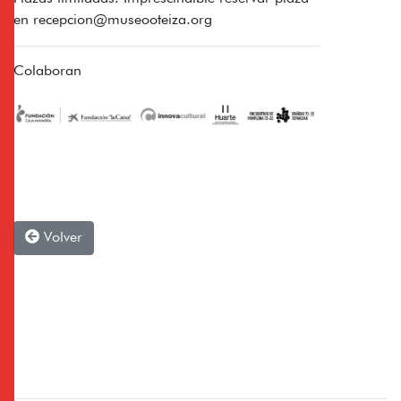
en
recepcion@museooteiza.org
Colaboran
Volver