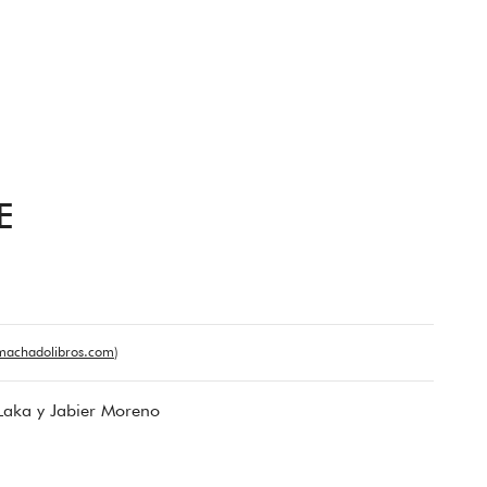
E
achadolibros.com
)
 Laka y Jabier Moreno