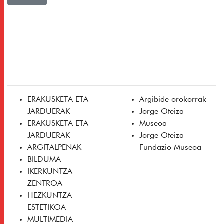
ERAKUSKETA ETA
Argibide orokorrak
JARDUERAK
Jorge Oteiza
ERAKUSKETA ETA
Museoa
JARDUERAK
Jorge Oteiza
ARGITALPENAK
Fundazio Museoa
BILDUMA
IKERKUNTZA
ZENTROA
HEZKUNTZA
ESTETIKOA
MULTIMEDIA