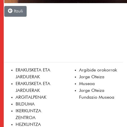
Itzuli
ERAKUSKETA ETA
Argibide orokorrak
JARDUERAK
Jorge Oteiza
ERAKUSKETA ETA
Museoa
JARDUERAK
Jorge Oteiza
ARGITALPENAK
Fundazio Museoa
BILDUMA
IKERKUNTZA
ZENTROA
HEZKUNTZA