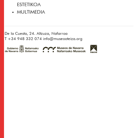
ESTETIKOA
MULTIMEDIA
De la Cuesta, 24. Altzuza, Nafarroa
T
+34 948 332 074
info@museooteiza.org